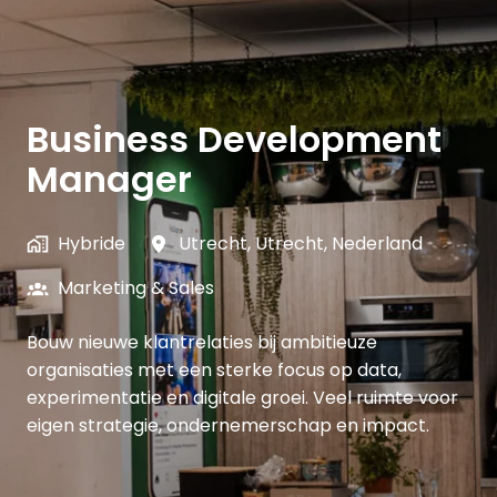
Business Development
Manager
Hybride
Utrecht
,
Utrecht
,
Nederland
Marketing & Sales
Bouw nieuwe klantrelaties bij ambitieuze
organisaties met een sterke focus op data,
experimentatie en digitale groei. Veel ruimte voor
eigen strategie, ondernemerschap en impact.