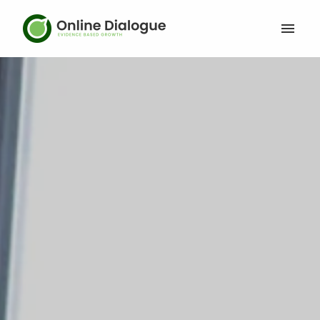
Overslaan
naar
Homepage Online Dialogue
content